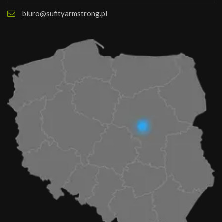
biuro@sufityarmstrong.pl