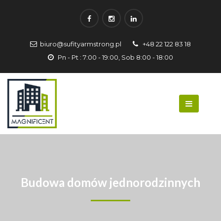
biuro@sufityarmstrong.pl
+48 22 122 83 18
Pn - Pt : 7:00 - 19:00, Sob 8:00 - 18:00
Budowa domów jednorodzinnych