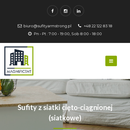
biuro@sufityarmstrong.pl
+48 22 122 83 18
Pn - Pt : 7:00 - 19:00, Sob 8:00 - 18:00
Sufity z siatki cięto-ciągnionej
(siatkowe)